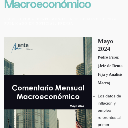
Macroeconómico
ESCRITO POR
ALBERTO MUNOZ
EN
10 DE MAYO DE 2024
.
PUBLICADO EN
NOTICIAS
,
PRENSA
.
Mayo
2024
Pedro Pérez
(Jefe de Renta
Fija y Análisis
Macro)
Los datos de
inflación y
empleo
referentes al
primer