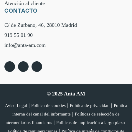
Atención al cliente
CONTACTO
C/ de Zurbano, 46, 28010 Madrid
919 55 01 90
info@anta-am.com
© 2025 Anta AM
|
|
|
Aviso Legal
Política de cookies
Política de privacidad
Política
|
interna del canal del informante
Políticas de selección de
|
|
intermediarios financieros
Políticas de implicación a largo plazo
|
Política de remuneraciones
Política de interés de conflictos de